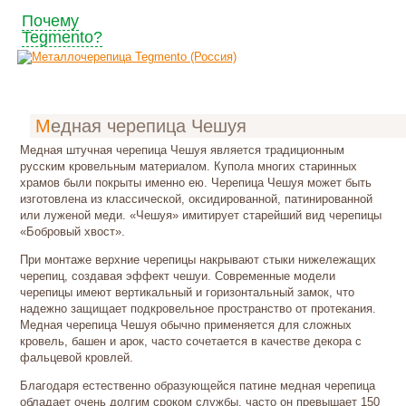
Почему
Tegmento?
Медная черепица Чешуя
Медная штучная черепица Чешуя является традиционным
русским кровельным материалом. Купола многих старинных
храмов были покрыты именно ею. Черепица Чешуя может быть
изготовлена из классической, оксидированной, патинированной
или луженой меди. «Чешуя» имитирует старейший вид черепицы
«Бобровый хвост».
При монтаже верхние черепицы накрывают стыки нижележащих
черепиц, создавая эффект чешуи. Современные модели
черепицы имеют вертикальный и горизонтальный замок, что
надежно защищает подкровельное пространство от протекания.
Медная черепица Чешуя обычно применяется для сложных
кровель, башен и арок, часто сочетается в качестве декора с
фальцевой кровлей.
Благодаря естественно образующейся патине медная черепица
обладает очень долгим сроком службы, часто он превышает 150