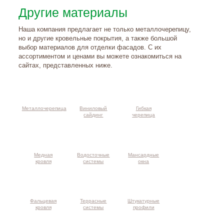
Другие материалы
Наша компания предлагает не только металлочерепицу,
но и другие кровельные покрытия, а также большой
выбор материалов для отделки фасадов. С их
ассортиментом и ценами вы можете ознакомиться на
сайтах, представленных ниже.
Металлочерепица
Виниловый
Гибкая
сайдинг
черепица
Медная
Водосточные
Мансардные
кровля
системы
окна
Фальцевая
Террасные
Штукатурные
кровля
системы
профили