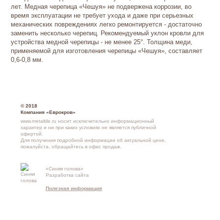
лет. Медная черепица «Чешуя» не подвержена коррозии, во
время эксплуатации не требует ухода и даже при серьезных
механических повреждениях легко ремонтируется - достаточно
заменить несколько черепиц. Рекомендуемый уклон кровли для
устройства медной черепицы - не менее 25°. Толщина меди,
применяемой для изготовления черепицы «Чешуя», составляет
0,6-0,8 мм.
© 2018
Компания «Еврокров»
www.metaltile.ru носит исключительно информационный
характер и ни при каких условиях не является публичной
офертой.
Для получения подробной информации об актуальной цене,
пожалуйста, обращайтесь в офис продаж.
«Синяя голова»
Контакты и
Разработка сайта
схема проезд
Полезная информация