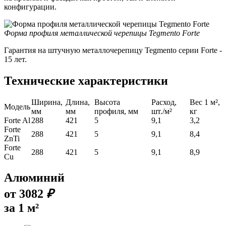
конфигурации.
Форма профиля металлической черепицы Tegmento Forte
Гарантия на штучную металлочерепицу Tegmento серии Forte -
15 лет.
Технические характеристики
Ширина,
Длина,
Высота
Расход,
Вес 1 м²,
Модель
мм
мм
профиля, мм
шт./м²
кг
Forte Al
288
421
5
9,1
3,2
Forte
288
421
5
9,1
8,4
ZnTi
Forte
288
421
5
9,1
8,9
Cu
Алюминий
от
3082
₽
за 1 м²