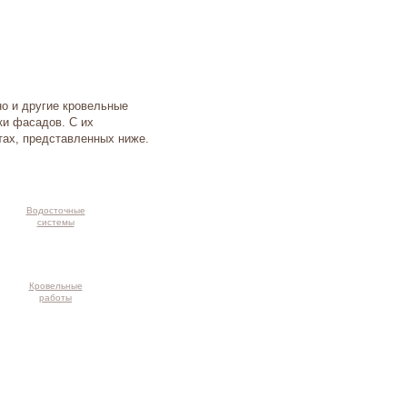
но и другие кровельные
ки фасадов. С их
тах, представленных ниже.
Водосточные
системы
Кровельные
работы