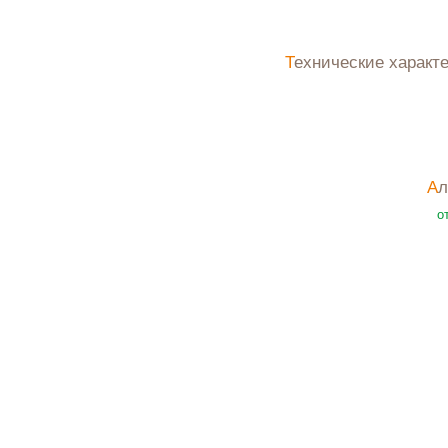
Технические характ
А
о