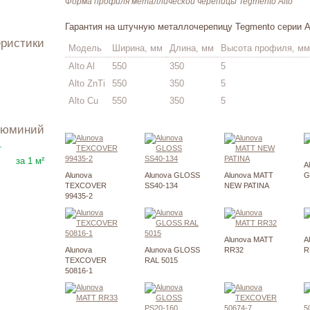
Форма профиля металлической черепицы Tegmento Alto
Гарантия на штучную металлочерепицу Tegmento серии Alt
еристики
Модель
Ширина, мм
Длина, мм
Высота профиля, мм
Alto Al
550
350
5
Alto ZnTi
550
350
5
Alto Cu
550
350
5
люминий
2515
₽
т
за 1 м²
A
Alunova
Alunova GLOSS
Alunova MATT
G
TEXCOVER
SS40-134
NEW PATINA
99435-2
Alunova MATT
A
Alunova
Alunova GLOSS
RR32
R
TEXCOVER
RAL 5015
50816-1