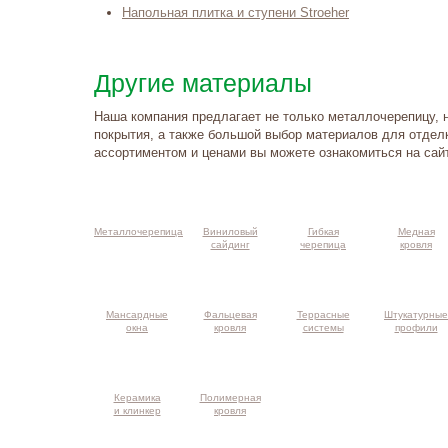
Напольная плитка и ступени Stroeher
Другие материалы
Наша компания предлагает не только металлочерепицу, 
покрытия, а также большой выбор материалов для отдел
ассортиментом и ценами вы можете ознакомиться на сай
такты и
ма проезда
Металлочерепица
Виниловый
Гибкая
Медная
сайдинг
черепица
кровля
Мансардные
Фальцевая
Террасные
Штукатурные
окна
кровля
системы
профили
Керамика
Полимерная
и клинкер
кровля