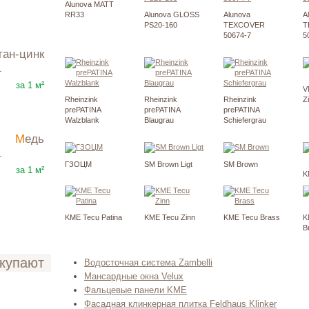
Alunova MATT
RR33
Alunova GLOSS
Alunova
A
PS20-160
TEXCOVER
T
50674-7
5
итан-цинк
4665
₽
т
за 1 м²
V
Rheinzink
Rheinzink
Rheinzink
Z
prePATINA
prePATINA
prePATINA
Walzblank
Blaugrau
Schiefergrau
Медь
5302
₽
т
ГЗОЦМ
SM Brown Ligt
SM Brown
за 1 м²
K
KME Tecu Patina
KME Tecu Zinn
KME Tecu Brass
K
B
окупают
Водосточная система Zambelli
Мансардные окна Velux
Фальцевые панели KME
Фасадная клинкерная плитка Feldhaus Klinker