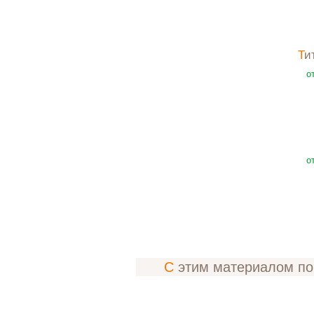
Т
о
о
С этим материалом п