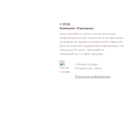
© 2018
Компания «Еврокров»
www.metaltile.ru носит исключительно
информационный характер и ни при каких
условиях не является публичной офертой.
Для получения подробной информации об
актуальной цене, пожалуйста,
обращайтесь в офис продаж.
Кон
«Синяя голова»
Разработка сайта
схе
Полезная информация