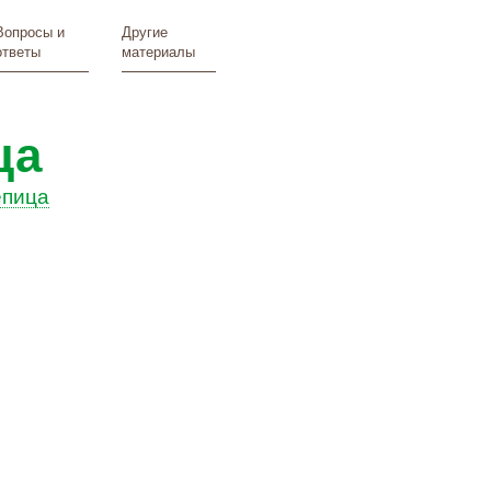
Вопросы и
Другие
ответы
материалы
ца
епица