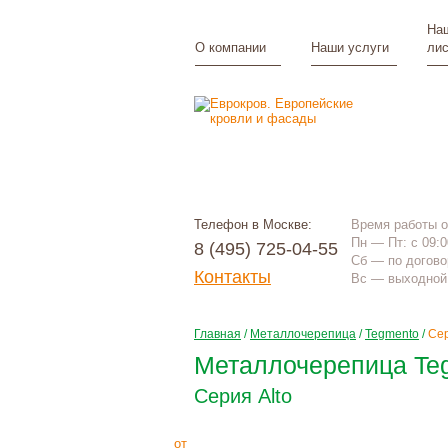
Наш
О компании
Наши услуги
лис
Телефон в Москве:
Время работы 
Пн — Пт: с 09:0
8 (495) 725-04-55
Сб — по догово
Контакты
Вс — выходной 
Главная
/
Металлочерепица
/
Tegmento
/
Сер
Металлочерепица Teg
Серия Alto
2515
Р
+
монтаж
от