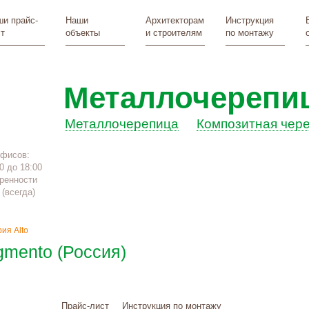
и прайс-
Наши
Архитекторам
Инструкция
т
объекты
и строителям
по монтажу
Металлочерепи
Металлочерепица
Композитная чер
офисов:
0 до 18:00
ренности
(всегда)
ия Alto
mento (Россия)
Прайс-лист
Инструкция по монтажу