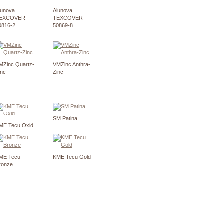
lunova
Alunova
EXCOVER
TEXCOVER
0816-2
50869-8
MZinc Quartz-
VMZinc Anthra-
inc
Zinc
SM Patina
ME Tecu Oxid
ME Tecu
KME Tecu Gold
ronze