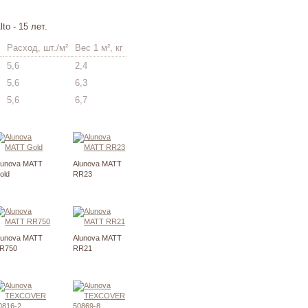
o - 15 лет.
Расход, шт./м²
Вес 1 м², кг
5,6
2,4
5,6
6,3
5,6
6,7
lunova MATT
Alunova MATT
old
RR23
lunova MATT
Alunova MATT
R750
RR21