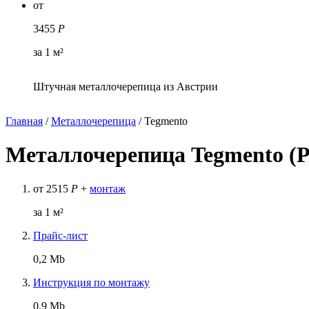
от
3455
Р
за 1 м²
Штучная металлочерепица из Австрии
Главная
/
Металлочерепица
/
Tegmento
Металлочерепица Tegmento (Р
от
2515
Р
+
монтаж
за 1 м²
Прайс-лист
0,2 Mb
Инструкция по монтажу
0,9 Mb