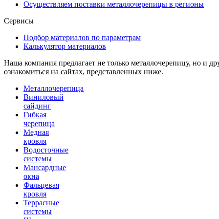
Осуществляем поставки металлочерепицы в регионы
Сервисы
Подбор материалов по параметрам
Калькулятор материалов
Наша компания предлагает не только металлочерепицу, но и д
ознакомиться на сайтах, представленных ниже.
Металлочерепица
Виниловый
сайдинг
Гибкая
черепица
Медная
кровля
Водосточные
системы
Мансардные
окна
Фальцевая
кровля
Террасные
системы