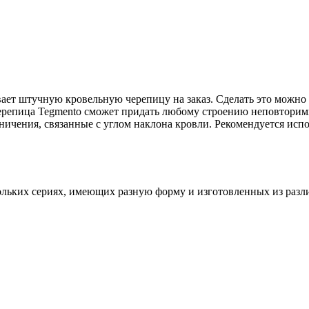
вает штучную кровельную черепицу на заказ. Сделать это можно
черепица Tegmento сможет придать любому строению неповтори
ичения, связанные с углом наклона кровли. Рекомендуется испол
ольких сериях, имеющих разную форму и изготовленных из разл