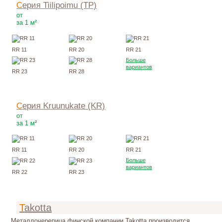
Серия Tiilipoimu (TP)
335
Р
от
за 1 м²
RR 11
RR 20
RR 21
Больше
вариантов
RR 23
RR 28
Серия Kruunukate (KR)
420
Р
от
за 1 м²
RR 11
RR 20
RR 21
Больше
вариантов
RR 22
RR 23
Takotta
Металлочерепица финской компании Takotta производится