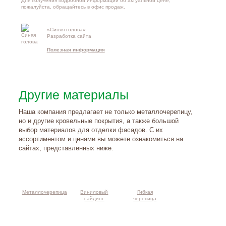
Для получения подробной информации об актуальной цене,
пожалуйста, обращайтесь в офис продаж.
«Синяя голова»
Контакты и
Разработка сайта
схема проезд
Полезная информация
Другие материалы
Наша компания предлагает не только металлочерепицу,
но и другие кровельные покрытия, а также большой
выбор материалов для отделки фасадов. С их
ассортиментом и ценами вы можете ознакомиться на
сайтах, представленных ниже.
Металлочерепица
Виниловый
Гибкая
сайдинг
черепица