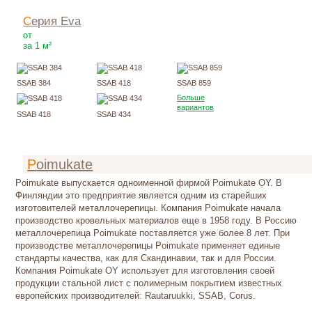
Серия Eva
400
Р
от
за 1 м²
SSAB 384
SSAB 418
SSAB 859
Больше
вариантов
SSAB 418
SSAB 434
Poimukate
Poimukate выпускается одноименной фирмой Poimukate OY. В
Финляндии это предприятие является одним из старейших
изготовителей металлочерепицы. Компания Poimukate начала
производство кровельных материалов еще в 1958 году. В Россию
металлочерепица Poimukate поставляется уже более 8 лет. При
производстве металлочерепицы Poimukate применяет единые
стандарты качества, как для Скандинавии, так и для России.
Компания Poimukate OY использует для изготовления своей
продукции стальной лист с полимерным покрытием известных
европейских производителей: Rautaruukki, SSAB, Corus.