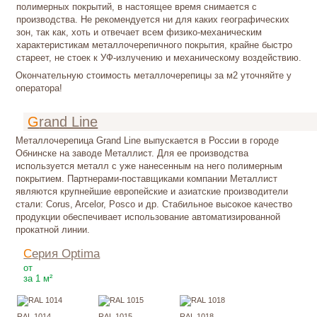
полимерных покрытий, в настоящее время снимается с
производства. Не рекомендуется ни для каких географических
зон, так как, хоть и отвечает всем физико-механическим
характеристикам металлочерепичного покрытия, крайне быстро
стареет, не стоек к УФ-излучению и механическому воздействию.
Окончательную стоимость металлочерепицы за м2 уточняйте у
оператора!
Grand Line
Металлочерепица Grand Line выпускается в России в городе
Обнинске на заводе Металлист. Для ее производства
используется металл с уже нанесенным на него полимерным
покрытием. Партнерами-поставщиками компании Металлист
являются крупнейшие европейские и азиатские производители
стали: Corus, Arcelor, Posco и др. Стабильное высокое качество
продукции обеспечивает использование автоматизированной
прокатной линии.
Серия Оptima
230
Р
от
за 1 м²
RAL 1014
RAL 1015
RAL 1018