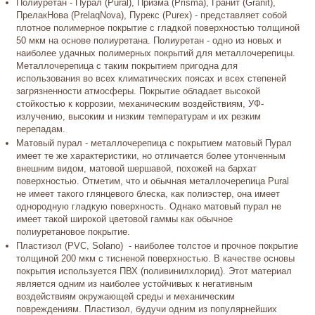
Полиуретан - Пурал (Pural), Призма (Prisma), Гранит (Granit),
ПрелакНова (PrelaqNova), Пурекс (Purex) - представляет собой
плотное полимерное покрытие с гладкой поверхностью толщиной
50 мкм на основе полиуретана. Полиуретан - одно из новых и
наиболее удачных полимерных покрытий для металлочерепицы.
Металлочерепица с таким покрытием пригодна для
использования во всех климатических поясах и всех степеней
загрязненности атмосферы. Покрытие обладает высокой
стойкостью к коррозии, механическим воздействиям, УФ-
излучению, высоким и низким температурам и их резким
перепадам.
Матовый пурал - металлочерепица с покрытием матовый Пурал
имеет те же характеристики, но отличается более утонченным
внешним видом, матовой шершавой, похожей на бархат
поверхностью. Отметим, что и обычная металлочерепица Pural
не имеет такого глянцевого блеска, как полиэстер, она имеет
однородную гладкую поверхность. Однако матовый пурал не
имеет такой широкой цветовой гаммы как обычное
полиуретановое покрытие.
Пластизол (PVC, Solano) - наиболее толстое и прочное покрытие
толщиной 200 мкм с тисненой поверхностью. В качестве основы
покрытия используется ПВХ (поливинилхлорид). Этот материал
является одним из наиболее устойчивых к негативным
воздействиям окружающей среды и механическим
повреждениям. Пластизол, будучи одним из популярнейших