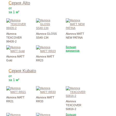
Серия Alto
2515
Р
от
за 1 м²
Alunova
Alunova GLOSS
Alunova MATT
TEXCOVER
SS40-134
NEW PATINA
99435-2
Больше
вариантов
Alunova MATT
Alunova MATT
Gold
RR23
Серия Kubato
2628
Р
от
за 1 м²
Alunova MATT
Alunova MATT
RR21
RR33
Alunova
TEXCOVER
50816-2
Больше