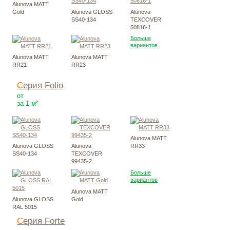
Alunova MATT
Gold
Alunova GLOSS
Alunova
SS40-134
TEXCOVER
50816-1
Больше
вариантов
Alunova MATT
Alunova MATT
RR21
RR23
Серия Folio
3039
Р
от
за 1 м²
Alunova MATT
Alunova GLOSS
Alunova
RR33
SS40-134
TEXCOVER
99435-2
Больше
вариантов
Alunova MATT
Alunova GLOSS
Gold
RAL 5015
Серия Forte