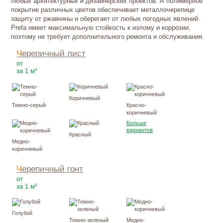
любых архитектурных и дизайнерских проектов. А полимерное
покрытие различных цветов обеспечивает металлочерепице
защиту от ржавчины и оберегает от любых погодных явлений.
Prefa имеет максимальную стойкость к излому и коррозии,
поэтому не требует дополнительного ремонта и обслуживания.
Черепичный лист
3455
Р
от
за 1 м²
Коричневый
Темно-серый
Красно-
коричневый
Больше
вариантов
Красный
Медно-
коричневый
Черепичный гонт
3547
Р
от
за 1 м²
Голубой
Темно-зеленый
Медно-