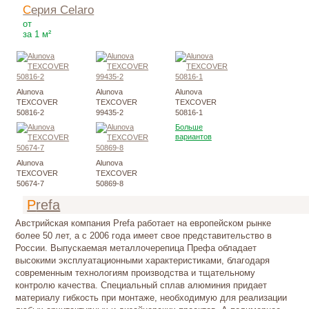
Серия Celaro
3847
Р
от
за 1 м²
Alunova
Alunova
Alunova
TEXCOVER
TEXCOVER
TEXCOVER
50816-2
99435-2
50816-1
Больше
вариантов
Alunova
Alunova
TEXCOVER
TEXCOVER
50674-7
50869-8
Prefa
Австрийская компания Prefa работает на европейском рынке
более 50 лет, а с 2006 года имеет свое представительство в
России. Выпускаемая металлочерепица Префа обладает
высокими эксплуатационными характеристиками, благодаря
современным технологиям производства и тщательному
контролю качества. Специальный сплав алюминия придает
материалу гибкость при монтаже, необходимую для реализации