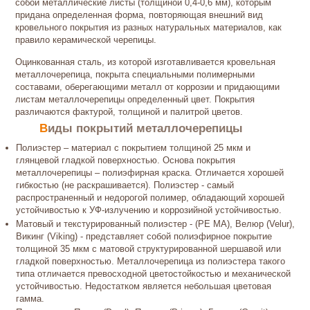
собой металлические листы (толщиной 0,4-0,6 мм), которым
придана определенная форма, повторяющая внешний вид
кровельного покрытия из разных натуральных материалов, как
правило керамической черепицы.
Оцинкованная сталь, из которой изготавливается кровельная
металлочерепица, покрыта специальными полимерными
составами, оберегающими металл от коррозии и придающими
листам металлочерепицы определенный цвет. Покрытия
различаются фактурой, толщиной и палитрой цветов.
Виды покрытий металлочерепицы
Полиэстер – материал с покрытием толщиной 25 мкм и
глянцевой гладкой поверхностью. Основа покрытия
металлочерепицы – полиэфирная краска. Отличается хорошей
гибкостью (не раскрашивается). Полиэстер - самый
распространенный и недорогой полимер, обладающий хорошей
устойчивостью к УФ-излучению и коррозийной устойчивостью.
Матовый и текстурированный полиэстер - (РЕ МА), Велюр (Velur),
Викинг (Viking) - представляет собой полиэфирное покрытие
толщиной 35 мкм с матовой структурированной шершавой или
гладкой поверхностью. Металлочерепица из полиэстера такого
типа отличается превосходной цветостойкостью и механической
устойчивостью. Недостатком является небольшая цветовая
гамма.