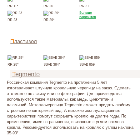
RR 11*
RR 20
RR 21
Больше
вариантов
RR 23
RR 29*
Пластизол
Цена по запросу
RR 28*
SSAB 384*
SSAB 859
Tegmento
Российская компания Tegmento на протяжении 5 лет
изготавливает штучную кровельную черепицу на заказ. Сделать
это можно по эскизу или по фотографии. Для производства
используются такие материалы, как медь, цинк-титан и
алюминий. Металлочерепица Tegmento сможет придать любому
строению неповторимый вид. А высокие эксплуатационные
характеристики помогут сохранить кровлю на долгие годы. По
применению, имеет ограничения, связанные с углом наклона
кровли. Рекомендуется использовать на кровлях с углом наклона
35-90°.