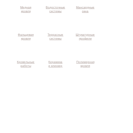
Медная
Водосточные
Мансардные
кровля
системы
окна
Фальцевая
Террасные
Штукатурные
кровля
системы
профили
Кровельные
Керамика
Полимерная
работы
и клинкер
кровля