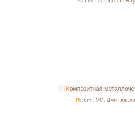
Россия, МО, шоссе Энт
л
Композитная металлоч
Россия, МО, Дмитровск
л