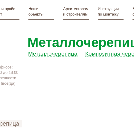
и прайс-
Наши
Архитекторам
Инструкция
т
объекты
и строителям
по монтажу
Металлочерепи
Металлочерепица
Композитная чер
офисов:
0 до 18:00
ренности
(всегда)
ерепица