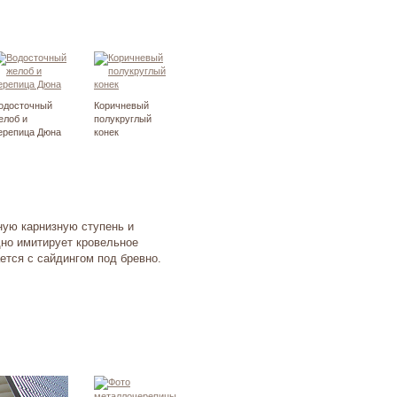
одосточный
Коричневый
елоб и
полукруглый
ерепица Дюна
конек
ую карнизную ступень и
но имитирует кровельное
ется с сайдингом под бревно.