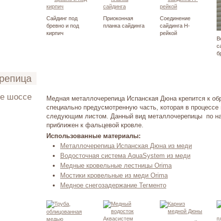
Сайдинг под
Приоконная
Соединение
бревно и под
планка сайдинга
сайдинга H-
кирпич
рейкой
В
с
б
ерепица
ое шоссе
Медная металлочерепица Испанская Дюна крепится к обр
специально предусмотренную часть, которая в процессе
ето 2012
следующим листом. Данный вид металлочерепицы по н
приближен к фальцевой кровле.
Использованные материалы:
Металлочерепица Испанская Дюна из меди
Водосточная система AquaSystem из меди
Медные кровельные лестницы Orima
Мостики кровельные из меди Orima
Медное снегозадержание Тегменто