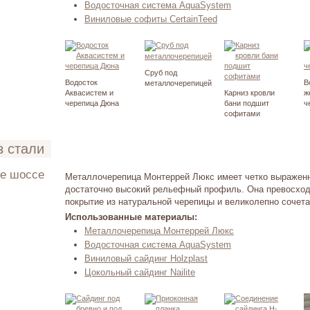
Водосточная система AquaSystem
Виниловые софиты CertainTeed
Сруб под
Водосток
В
металлочерепицей
Аквасистем и
Карниз кровли
ж
черепица Дюна
бани подшит
ч
софитами
з стали
ое шоссе
Металлочерепица Монтеррей Люкс имеет четко выраженн
достаточно высокий рельефный профиль. Она превосход
ень 2012
покрытие из натуральной черепицы и великолепно сочета
Использованные материалы:
Металлочерепица Монтеррей Люкс
Водосточная система AquaSystem
Виниловый сайдинг Holzplast
Цокольный сайдинг Nailite