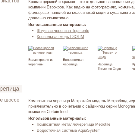
узиастов
Кровли церквей и храмов - это отдельное направление д
компании Еврокров. Как видно на фотографиях, комбинац
ето 2006
фальцевых панелей из классичекой меди и сусального з
довольно симпатично.
Использованные материалы:
Штучная черепица Tegmento
Кровельная медь ГЗОЦМ
Белая кровля из
Белоснежная
черепицы
черепица
Черепица
К
Тегменто Ондо
ч
ерепица
ое шоссе
Композитная черепица Метротайл модель Метробонд чер
привлекательно в сочетании с сайдингом серии Monogr
ето 2012
компании CertainTeed.
Использованные материалы:
Композитная металлочерепица Metrotile
Водосточная система AquaSystem