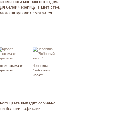
еятельности монтажного отдела
ия белой черепицы в цвет стен,
олота на куполах смотрится
ровля храма из
Черепица
ерепицы
"Бобровый
хвост"
ного цвета вылядит особенно
am и белыми софитами