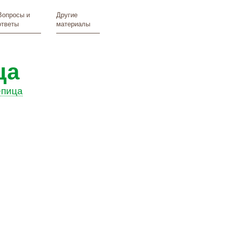
Вопросы и
Другие
ответы
материалы
ца
епица