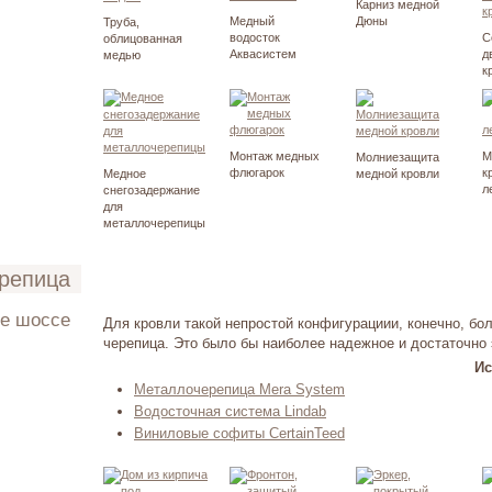
Карниз медной
Медный
Дюны
Труба,
водосток
С
облицованная
Аквасистем
д
медью
к
Монтаж медных
М
Молниезащита
флюгарок
к
Медное
медной кровли
л
снегозадержание
для
металлочерепицы
ерепица
ое шоссе
Для кровли такой непростой конфигурациии, конечно, б
черепица. Это было бы наиболее надежное и достаточно
ень 2010
Ис
Металлочерепица Mera System
Водосточная система Lindab
Виниловые софиты CertainTeed