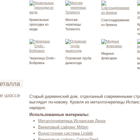
Кровельные
Монтаж
Снегозадержание
проходки из
черепицы
К
из бревна
меди
Тегменто
и
ч
Медные
Черепица Ondo -
Огромная труба
флюгарки
К
Бобровка
дымохода
в
в
металла
ое шоссе
Старый деревенский дом, отделанный современными ст
выглядит по-новому. Кровля из металлочерепицы Испанс
ето 2006
нарядно.
Использованные материалы:
Металлочерепица Испанская Дюна
Виниловый сайдинг Mitten
Водосточная система Lindab
Виниловые софиты CertainTeed