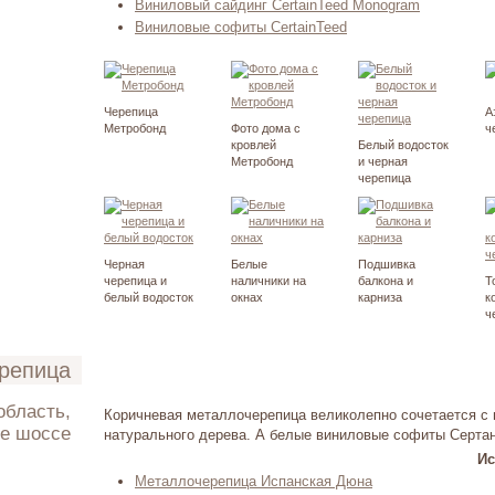
Виниловый сайдинг CertainTeed Monogram
Виниловые софиты CertainTeed
Черепица
А
Метробонд
Фото дома с
ч
кровлей
Белый водосток
Метробонд
и черная
черепица
Черная
Белые
Подшивка
черепица и
наличники на
балкона и
Т
белый водосток
окнах
карниза
к
ч
ерепица
Коричневая металлочерепица великолепно сочетается с ц
е шоссе
натурального дерева. А белые виниловые софиты Сертан
Ис
ень 2012
Металлочерепица Испанская Дюна