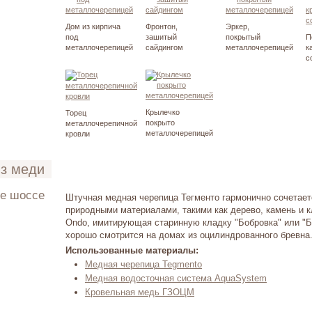
Дом из кирпича
Фронтон,
Эркер,
под
зашитый
покрытый
П
металлочерепицей
сайдингом
металлочерепицей
к
с
Крылечко
Торец
покрыто
металлочерепичной
металлочерепицей
кровли
из меди
ое шоссе
Штучная медная черепица Тегменто гармонично сочетае
природными материалами, такими как дерево, камень и 
има 2007
Ondo, имитирующая старинную кладку "Бобровка" или "Б
хорошо смотрится на домах из оцилиндрованного бревна
Использованные материалы:
Медная черепица Tegmento
Медная водосточная система AquaSystem
Кровельная медь ГЗОЦМ