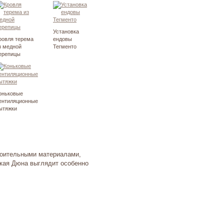
Установка
ровля терема
ендовы
з медной
Тегменто
ерепицы
оньковые
ентиляционные
ытяжки
роительными материалами,
кая Дюна выглядит особенно