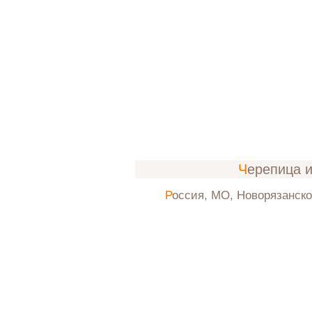
Черепица 
Россия, МО, Новорязанск
осень-з