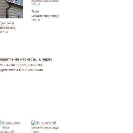
Фото
металлочерепицы
ОЗЛК
одосток и
айдинг под
ревно
ешетке не насквозь, а через
 монтажа перекрывается
адежности максимально