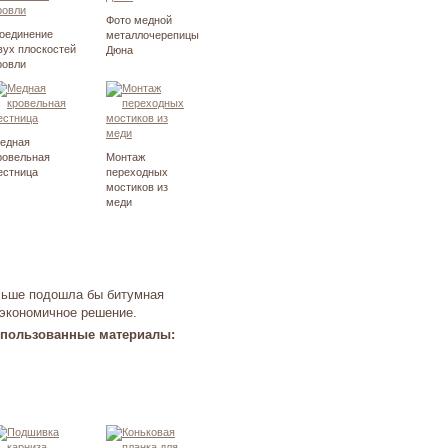
Фото медной
оединение
металлочерепицы
вух плоскостей
Дюна
ровли
едная
ровельная
Монтаж
естница
переходных
мостиков из
меди
ольше подошла бы битумная
 экономичное решение.
пользованные материалы: