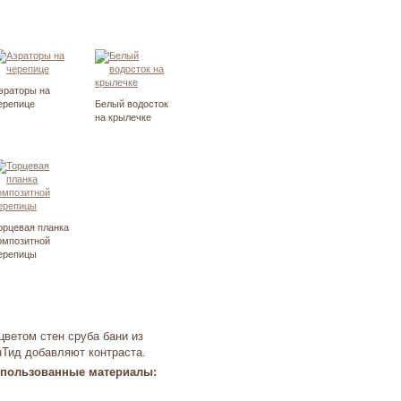
эраторы на
ерепице
Белый водосток
на крылечке
орцевая планка
омпозитной
ерепицы
ветом стен сруба бани из
Тид добавляют контраста.
пользованные материалы: