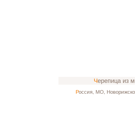
Черепица из 
Россия, МО, Новорижск
л