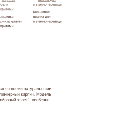
Коньковая
одшивка
планка для
арниза кровли
металлочерепицы
офитами
тся со всеми натуральными
клинкерный кирпич. Модель
обровый хвост", особенно
.