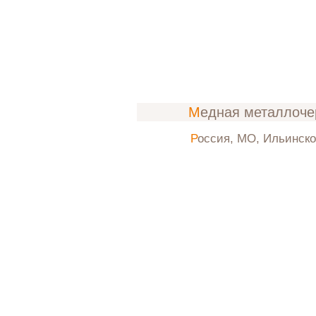
Медная металлоч
Россия, МО, Ильинск
весна-л