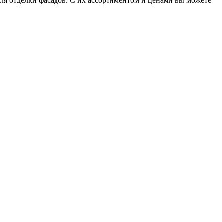
для отделки фасадов. С их ассортиментом и ценами вы можете