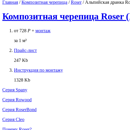
Главная
/
Композитная черепица
/
Roser
/
Альпийская дранка R
Композитная черепица Roser 
от
728
Р
+
монтаж
за 1 м²
Прайс-лист
247 Kb
Инструкция по монтажу
1328 Kb
Серия Spany
Серия Rowood
Серия RoserBond
Серия Cleo
Почему Roser?