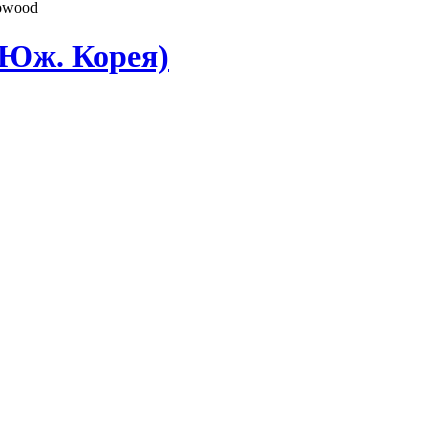
owood
(Юж. Корея)