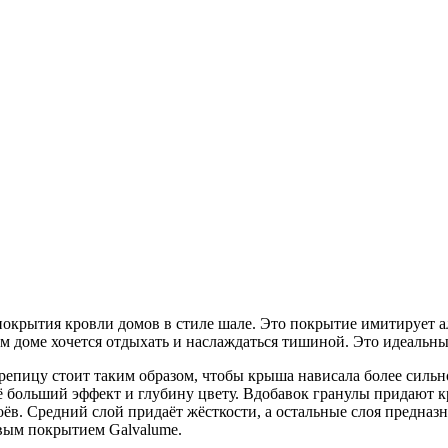
покрытия кровли домов в стиле шале. Это покрытие имитирует 
ом доме хочется отдыхать и наслаждаться тишиной. Это идеальн
репицу стоит таким образом, чтобы крыша нависала более сильн
 больший эффект и глубину цвету. Вдобавок гранулы придают 
лоёв. Средний слой придаёт жёсткости, а остальные слоя предна
овым покрытием Galvalume.