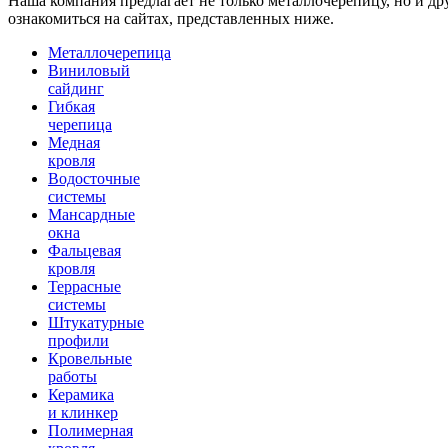
Наша компания предлагает не только металлочерепицу, но и д
ознакомиться на сайтах, представленных ниже.
Металлочерепица
Виниловый
сайдинг
Гибкая
черепица
Медная
кровля
Водосточные
системы
Мансардные
окна
Фальцевая
кровля
Террасные
системы
Штукатурные
профили
Кровельные
работы
Керамика
и клинкер
Полимерная