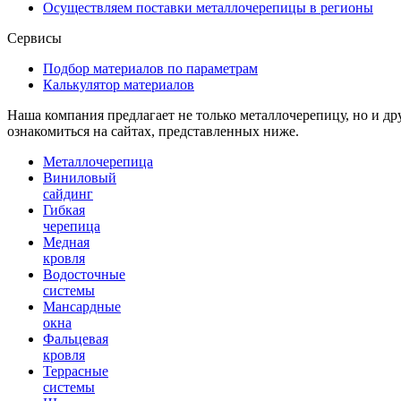
Осуществляем поставки металлочерепицы в регионы
Сервисы
Подбор материалов по параметрам
Калькулятор материалов
Наша компания предлагает не только металлочерепицу, но и д
ознакомиться на сайтах, представленных ниже.
Металлочерепица
Виниловый
сайдинг
Гибкая
черепица
Медная
кровля
Водосточные
системы
Мансардные
окна
Фальцевая
кровля
Террасные
системы