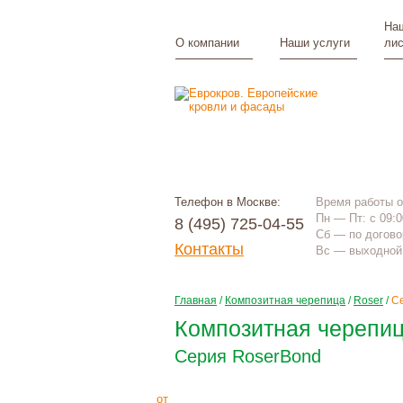
Наш
О компании
Наши услуги
лис
Телефон в Москве:
Время работы 
Пн — Пт: с 09:0
8 (495) 725-04-55
Сб — по догово
Контакты
Вс — выходной 
Главная
/
Композитная черепица
/
Roser
/
С
Композитная черепиц
Серия RoserBond
728
Р
+
монтаж
от