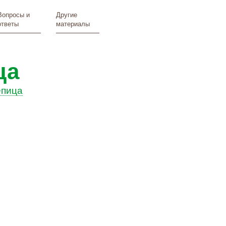
Вопросы и
Другие
ответы
материалы
ца
епица