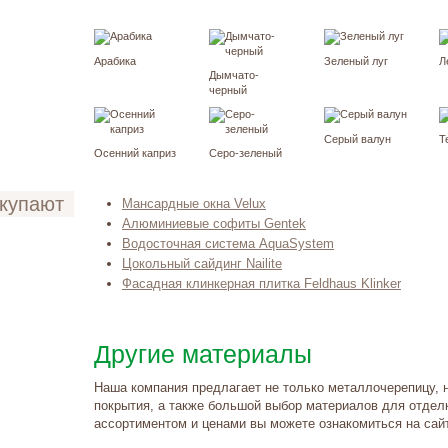
Арабика
Зеленый луг
Л
Дымчато-
черный
Серый валун
Т
Осенний каприз
Серо-зеленый
окупают
Мансардные окна Velux
Алюминиевые софиты Gentek
Водосточная система AquaSystem
Цокольный сайдинг Nailite
Фасадная клинкерная плитка Feldhaus Klinker
Другие материалы
Наша компания предлагает не только металлочерепицу, 
покрытия, а также большой выбор материалов для отдел
ассортиментом и ценами вы можете ознакомиться на сай