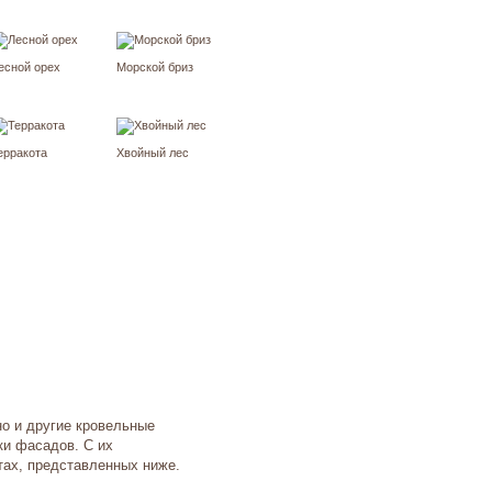
есной орех
Морской бриз
ерракота
Хвойный лес
но и другие кровельные
ки фасадов. С их
тах, представленных ниже.