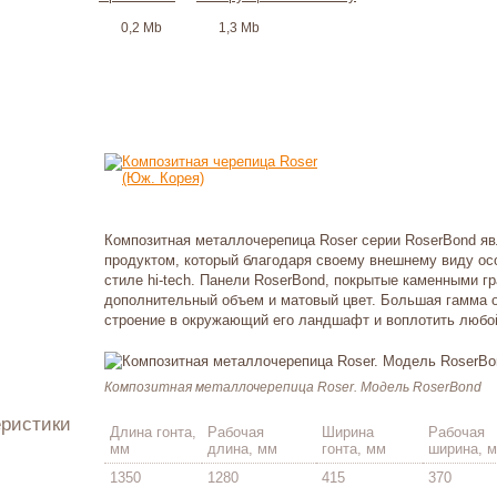
0,2 Mb
1,3 Mb
Композитная металлочерепица Roser серии RoserBond я
продуктом, который благодаря своему внешнему виду ос
стиле hi-tech. Панели RoserBond, покрытые каменными г
дополнительный объем и матовый цвет. Большая гамма о
строение в окружающий его ландшафт и воплотить любо
Композитная металлочерепица Roser. Модель RoserBond
еристики
Длина гонта,
Рабочая
Ширина
Рабочая
мм
длина, мм
гонта, мм
ширина, 
1350
1280
415
370