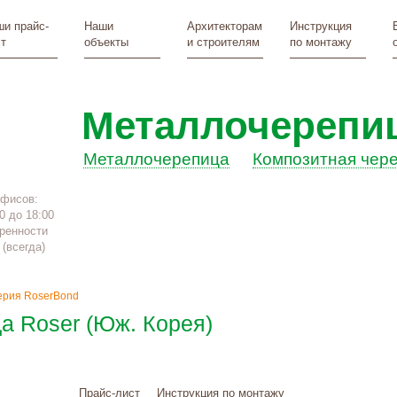
и прайс-
Наши
Архитекторам
Инструкция
т
объекты
и строителям
по монтажу
Металлочерепи
Металлочерепица
Композитная чер
офисов:
0 до 18:00
ренности
(всегда)
ерия RoserBond
а Roser (Юж. Корея)
Прайс-лист
Инструкция по монтажу