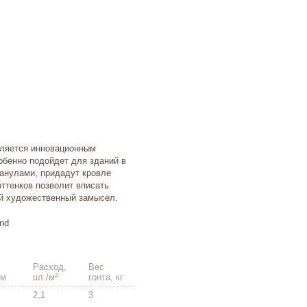
вляется инновационным
обенно подойдет для зданий в
ранулами, придадут кровле
ттенков позволит вписать
й художественный замысел.
Расход,
Вес
мм
шт./м²
гонта, кг
2,1
3