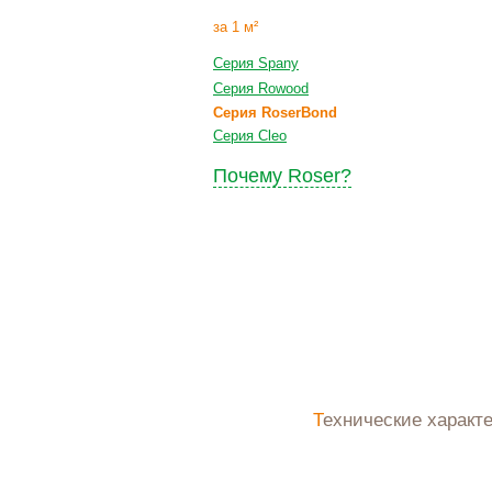
за 1 м²
Серия Spany
Серия Rowood
Серия RoserBond
Серия Cleo
Почему Roser?
Технические характ