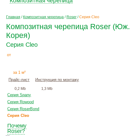
Композитная черепица
Главная
/
Композитная черепица
/
Roser
/
Серия Cleo
Композитная черепица Roser (Юж.
Корея)
Серия Cleo
764
Р
от
+
монтаж
за 1 м²
Прайс-лист
Инструкция по монтажу
0,2 Mb
1,3 Mb
Серия Spany
Серия Rowood
Серия RoserBond
Серия Cleo
Почему
Roser?