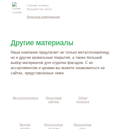
«Синяя голова»
Контакты и
Разработка сайта
схема проезд
Полезная информация
Другие материалы
Наша компания предлагает не только металлочерепицу,
но и другие кровельные покрытия, а также большой
выбор материалов для отделки фасадов. С их
ассортиментом и ценами вы можете ознакомиться на
сайтах, представленных ниже.
Металлочерепица
Виниловый
Гибкая
сайдинг
черепица
Медная
Водосточные
Мансардные
кровля
системы
окна