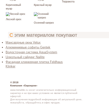
Терракота
Коричневый
Красный муар
муар
Лесной орех
Осенний каприз
С этим материалом покупают
Мансардные окна Velux
Алюминиевые софиты Gentek
Водосточная система AquaSystem
Цокольный сайдинг Nailite
Фасадная клинкерная плитка Feldhaus
Klinker
© 2018
Компания «Еврокров»
www.metaltile.ru носит исключительно информационный
характер и ни при каких условиях не является публичной
офертой.
Для получения подробной информации об актуальной цене,
пожалуйста, обращайтесь в офис продаж.