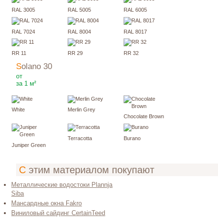
RAL 3005
RAL 5005
RAL 6005
RAL 7024
RAL 8004
RAL 8017
RR 11
RR 29
RR 32
Solano 30
440
₽
от
за 1 м²
White
Merlin Grey
Chocolate Brown
Terracotta
Burano
Juniper Green
С этим материалом покупают
Металлические водостоки Plannja
Siba
Мансардные окна Fakro
Виниловый сайдинг CertainTeed