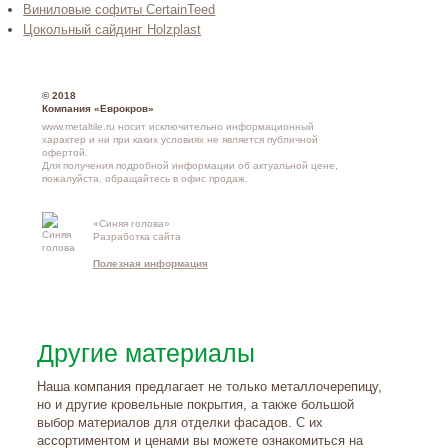
Виниловые софиты CertainTeed
Цокольный сайдинг Holzplast
© 2018
Компания «Еврокров»
www.metaltile.ru носит исключительно информационный
характер и ни при каких условиях не является публичной
офертой.
Для получения подробной информации об актуальной цене,
пожалуйста, обращайтесь в офис продаж.
«Синяя голова»
Контакты и
Разработка сайта
схема проезд
Полезная информация
Другие материалы
Наша компания предлагает не только металлочерепицу,
но и другие кровельные покрытия, а также большой
выбор материалов для отделки фасадов. С их
ассортиментом и ценами вы можете ознакомиться на