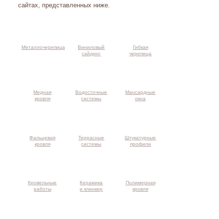
сайтах, представленных ниже.
Металлочерепица
Виниловый
Гибкая
сайдинг
черепица
Медная
Водосточные
Мансардные
кровля
системы
окна
Фальцевая
Террасные
Штукатурные
кровля
системы
профили
Кровельные
Керамика
Полимерная
работы
и клинкер
кровля