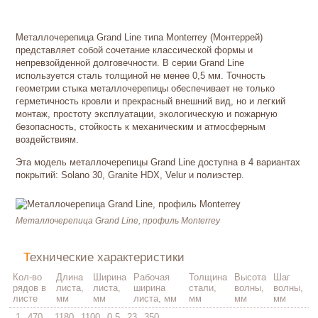
Металлочерепица Grand Line типа Monterrey (Монтеррей)
представляет собой сочетание классической формы и
непревзойденной долговечности. В серии Grand Line
используется сталь толщиной не менее 0,5 мм. Точность
геометрии стыка металлочерепицы обеспечивает не только
герметичность кровли и прекрасный внешний вид, но и легкий
монтаж, простоту эксплуатации, экологическую и пожарную
безопасность, стойкость к механическим и атмосферным
воздействиям.
Эта модель металлочерепицы Grand Line доступна в 4 вариантах
покрытий: Solano 30, Granite HDX, Velur и полиэстер.
Металлочерепица Grand Line, профиль Monterrey
Технические характеристики
Кол-во
Длина
Ширина
Рабочая
Толщина
Высота
Шаг
рядов в
листа,
листа,
ширина
стали,
волны,
волны,
листе
мм
мм
листа, мм
мм
мм
мм
1
470
1180
1100
0,5
23
350