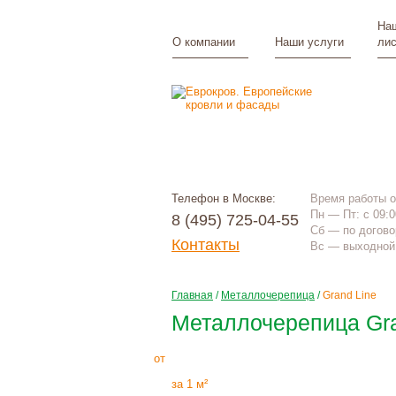
Наш
О компании
Наши услуги
лис
Телефон в Москве:
Время работы 
Пн — Пт: с 09:0
8 (495) 725-04-55
Сб — по догово
Контакты
Вс — выходной 
Главная
/
Металлочерепица
/
Grand Line
Металлочерепица Gra
230
Р
+
монтаж
от
за 1 м²