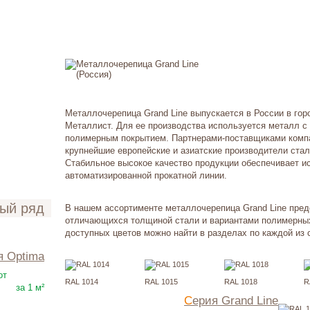
Металлочерепица Grand Line выпускается в России в гор
Металлист. Для ее производства используется металл с
полимерным покрытием. Партнерами-поставщиками комп
крупнейшие европейские и азиатские производители стали:
Стабильное высокое качество продукции обеспечивает и
автоматизированной прокатной линии.
ный ряд
В нашем ассортименте металлочерепица Grand Line пред
отличающихся толщиной стали и вариантами полимерных
доступных цветов можно найти в разделах по каждой из 
я Оptima
230
Р
от
RAL 1014
RAL 1015
RAL 1018
R
за 1 м²
Серия Grand Line