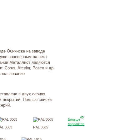
оде Обнинске на заводе
 уже нанесенным на него
ании Металлист являются
 Corus, Arcelor, Posco и др.
спользование
ставлена в двух сериях,
 покрытий. Полные списки
серий.
45
Больше
вариантов
AL 3003
RAL 3005