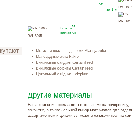
278
Р
от
RAL 101
за 1 м²
RAL 101
51
Больше
вариантов
RAL 3005
окупают
Металлические водостоки Plannja Siba
Мансардные окна Fakro
Виниловый сайдинг CertainTeed
Виниловые софиты CertainTeed
Цокольный сайдинг Holzplast
Другие материалы
Наша компания предлагает не только металлочерепицу, 
покрытия, а также большой выбор материалов для отдел
ассортиментом и ценами вы можете ознакомиться на сай
такты и