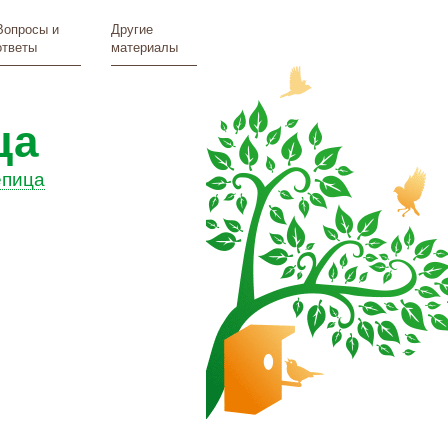
Вопросы и
Другие
ответы
материалы
ца
епица