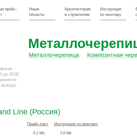
и прайс-
Наши
Архитекторам
Инструкция
т
объекты
и строителям
по монтажу
Металлочерепи
Металлочерепица
Композитная чер
офисов:
0 до 18:00
ренности
(всегда)
nd Line (Россия)
Прайс-лист
Инструкция по монтажу
0,1 Mb
2,6 Mb