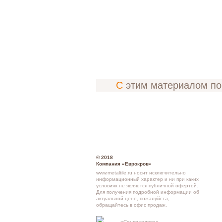
С этим материалом п
© 2018
Компания «Еврокров»
www.metaltile.ru носит исключительно
информационный характер и ни при каких
условиях не является публичной офертой.
Для получения подробной информации об
актуальной цене, пожалуйста,
обращайтесь в офис продаж.
Кон
«Синяя голова»