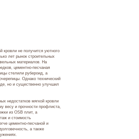
ой кровли не получится уютного
ько лет рынок строительных
овельных материалов. На
едков, цементно-песчаная
пицы стелили рубероид, а
очерепицы
. Однако технический
иде, но и существенно улучшил
ых недостатков мягкой кровли
му весу и прочности профлиста,
ожки из
OSB
плит, а
таж и стоимость
гче цементно-песчаной и
долговечность, а также
ружениях.