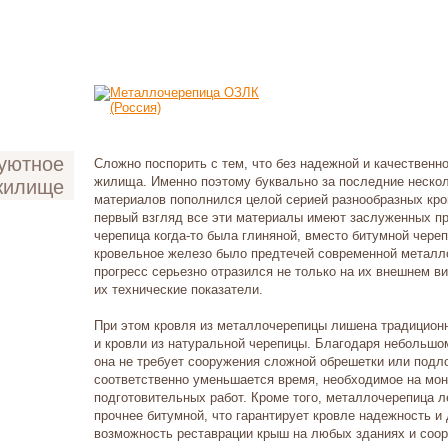
Сложно поспорить с тем, что без надежной и качественн
жилища. Именно поэтому буквально за последние нескол
жилище
материалов пополнился целой серией разнообразных кр
первый взгляд все эти материалы имеют заслуженных пр
черепица когда-то была глиняной, вместо битумной чере
кровельное железо было предтечей современной
металл
прогресс серьезно отразился не только на их внешнем в
их технические показатели.
При этом
кровля из металлочерепицы
лишена традиционн
и кровли из натуральной черепицы. Благодаря небольшо
она не требует сооружения сложной обрешетки или подл
соответственно уменьшается время, необходимое на мон
подготовительных работ. Кроме того,
металлочерепица
ле
прочнее битумной, что гарантирует кровле надежность и 
возможность реставрации крыш на любых зданиях и соо