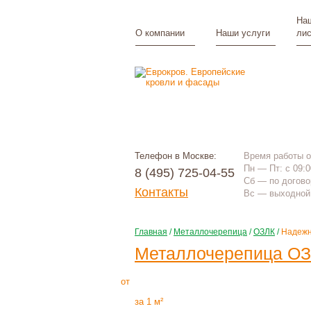
Наш
О компании
Наши услуги
лис
Телефон в Москве:
Время работы 
Пн — Пт: с 09:0
8 (495) 725-04-55
Сб — по догово
Контакты
Вс — выходной 
Главная
/
Металлочерепица
/
ОЗЛК
/
Надежн
Металлочерепица ОЗ
310
Р
+
монтаж
от
за 1 м²