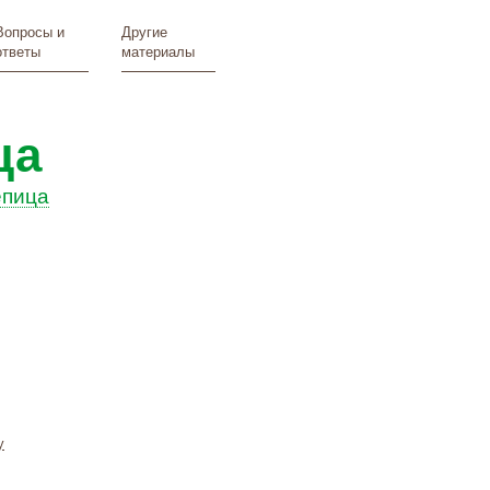
Вопросы и
Другие
ответы
материалы
ца
епица
у