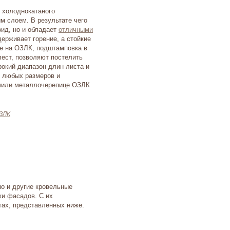
 холоднокатаного
м слоем. В результате чего
вид, но и обладает
отличными
держивает горение, а стойкие
ые на
ОЗЛК
, подштамповка в
лест
, позволяют постелить
рокий диапазон длин листа и
у любых размеров и
ечили
металлочерепице
ОЗЛК
но и другие кровельные
ки фасадов. С их
тах, представленных ниже.