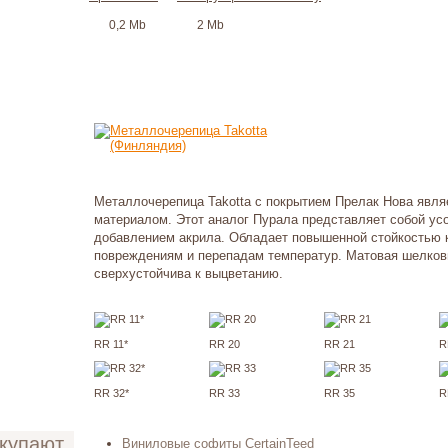
0,2 Mb
2 Mb
Металлочерепица Takotta с покрытием Прелак Нова явл
материалом. Этот аналог Пурала представляет собой ус
добавлением акрила. Обладает повышенной стойкостью к
повреждениям и перепадам температур. Матовая шелков
сверхустойчива к выцветанию.
RR 11*
RR 20
RR 21
R
RR 32*
RR 33
RR 35
R
окупают
Виниловые софиты CertainTeed