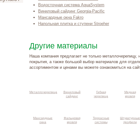
Водосточная система AquaSystem
Виниловый сайдинг Gеorgia-Расifiс
Мансардные окна Fakro
Напольная плитка и ступени Stroeher
Другие материалы
Наша компания предлагает не только металлочерепицу, 
покрытия, а также большой выбор материалов для отдел
ассортиментом и ценами вы можете ознакомиться на сай
такты и
ма проезда
Металлочерепица
Виниловый
Гибкая
Медная
сайдинг
черепица
кровля
Мансардные
Фальцевая
Террасные
Штукатурные
окна
кровля
системы
профили