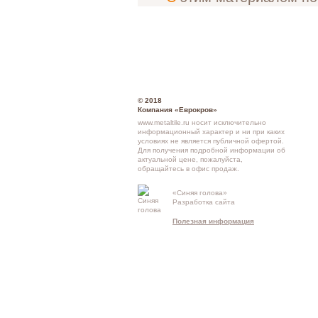
© 2018
Компания «Еврокров»
www.metaltile.ru носит исключительно
информационный характер и ни при каких
условиях не является публичной офертой.
Для получения подробной информации об
актуальной цене, пожалуйста,
обращайтесь в офис продаж.
Кон
«Синяя голова»
Разработка сайта
схе
Полезная информация