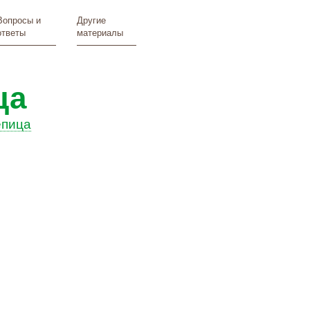
Вопросы и
Другие
ответы
материалы
ца
епица