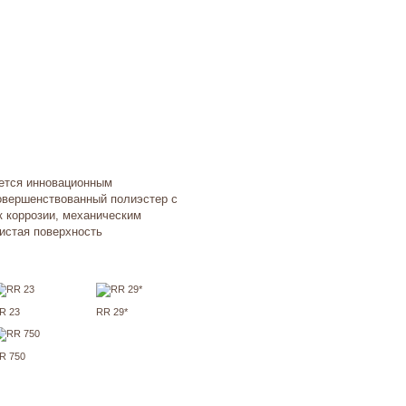
яется инновационным
овершенствованный полиэстер с
 коррозии, механическим
истая поверхность
R 23
RR 29*
R 750