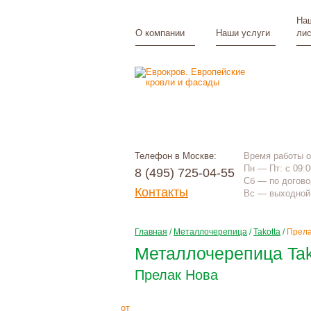
Наш
О компании
Наши услуги
лис
Телефон в Москве:
Время работы 
Пн — Пт: с 09:0
8 (495) 725-04-55
Сб — по догово
Контакты
Вс — выходной 
Главная
/
Металлочерепица
/
Takotta
/
Прела
Металлочерепица Tak
Прелак Нова
645
Р
+
монтаж
от