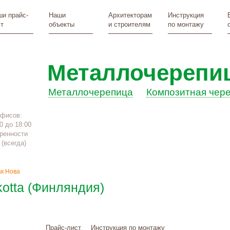
и прайс-
Наши
Архитекторам
Инструкция
т
объекты
и строителям
по монтажу
Металлочерепи
Металлочерепица
Композитная чер
офисов:
0 до 18:00
ренности
(всегда)
к Нова
otta (Финляндия)
Прайс-лист
Инструкция по монтажу