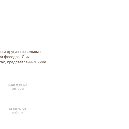
но и другие кровельные
ки фасадов. С их
тах, представленных ниже.
Водосточные
системы
Кровельные
работы