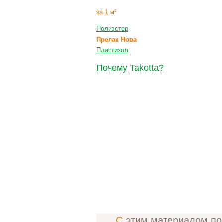
за 1 м²
Полиэстер
Прелак Нова
Пластизол
Почему Takotta?
С этим материалом п