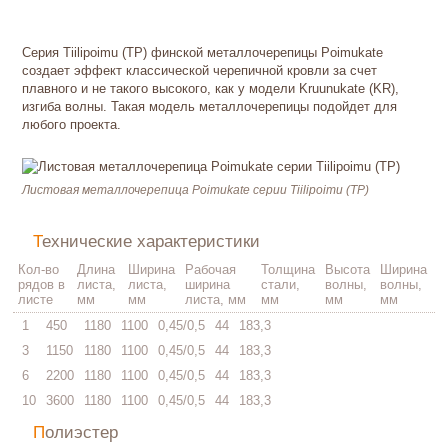
Серия Tiilipoimu (TP) финской металлочерепицы Poimukate
создает эффект классической черепичной кровли за счет
плавного и не такого высокого, как у модели Kruunukate (KR),
изгиба волны. Такая модель металлочерепицы подойдет для
любого проекта.
Листовая металлочерепица Poimukate серии Tiilipoimu (TP)
Технические характеристики
Кол-во
Длина
Ширина
Рабочая
Толщина
Высота
Ширина
рядов в
листа,
листа,
ширина
стали,
волны,
волны,
листе
мм
мм
листа, мм
мм
мм
мм
1
450
1180
1100
0,45/0,5
44
183,3
3
1150
1180
1100
0,45/0,5
44
183,3
6
2200
1180
1100
0,45/0,5
44
183,3
10
3600
1180
1100
0,45/0,5
44
183,3
Полиэстер