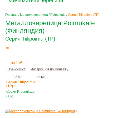
Композитная черепица
Главная
/
Металлочерепица
/
Poimukate
/
Серия Tiilipoimu (TP)
Металлочерепица Poimukate
(Финляндия)
Серия Tiilipoimu (TP)
335
Р
от
+
монтаж
за 1 м²
Прайс-лист
Инструкция по монтажу
0,2 Mb
0,8 Mb
Серия Tiilipoimu
(TP)
Серия Kruunukate
(KR)