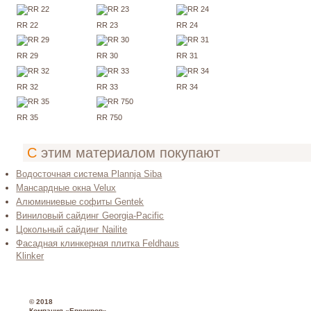
RR 22
RR 23
RR 24
RR 29
RR 30
RR 31
RR 32
RR 33
RR 34
RR 35
RR 750
С этим материалом покупают
Водосточная система Plannja Siba
Мансардные окна Velux
Алюминиевые софиты Gentek
Виниловый сайдинг Gеorgia-Расifiс
Цокольный сайдинг Nailite
Фасадная клинкерная плитка Feldhaus
Klinker
© 2018
Компания «Еврокров»