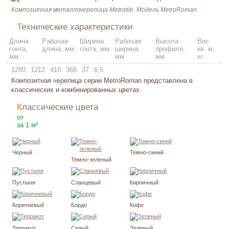
Композитная металлочерепица Metrotile. Модель MetroRoman
Технические характеристики
Длина
Рабочая
Ширина
Рабочая
Высота
Вес
гонта,
длина, мм
гонта, мм
ширина,
профиля,
кв. м,
мм
мм
мм
кг
1280
1212
410
368
37
6,5
Композитная черепица серии MetroRoman представлена в
классических и комбинированных цветах.
Классические цвета
1905
₽
от
за 1 м²
Черный
Темно-синий
Темно-зеленый
Пустыня
Сланцевый
Кирпичный
Коричневый
Бордо
Кофе
Терракот
Серый
Зеленый