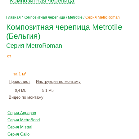
Композитная черепица
Главная
/
Композитная черепица
/
Metrotile
/
Серия MetroRoman
Композитная черепица Metrotile
(Бельгия)
Серия MetroRoman
1840
Р
от
+
монтаж
за 1 м²
Прайс-лист
Инструкция по монтажу
0,4 Mb
5,1 Mb
Видео по монтажу
Серия Aquapan
Серия MetroBond
Серия Mistral
Серия Gallo