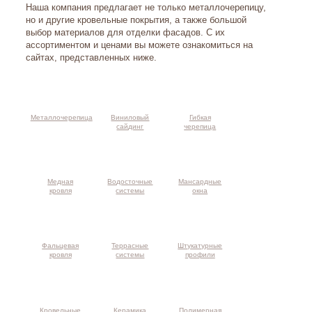
Наша компания предлагает не только металлочерепицу,
но и другие кровельные покрытия, а также большой
выбор материалов для отделки фасадов. С их
ассортиментом и ценами вы можете ознакомиться на
сайтах, представленных ниже.
Металлочерепица
Виниловый
Гибкая
сайдинг
черепица
Медная
Водосточные
Мансардные
кровля
системы
окна
Фальцевая
Террасные
Штукатурные
кровля
системы
профили
Кровельные
Керамика
Полимерная