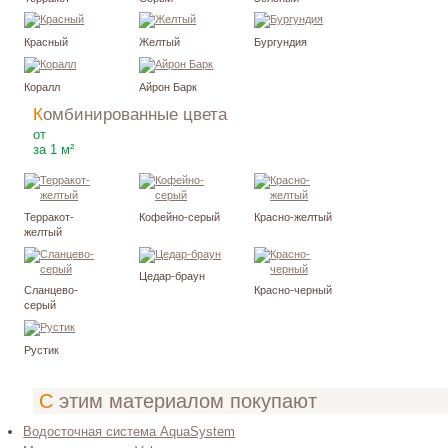
Красный
Желтый
Бургундия
Коралл
Айрон Барк
Комбинированные цвета
1840
₽
от
за 1 м²
Терракот-
Кофейно-серый
Красно-желтый
желтый
Цедар-браун
Сланцево-
Красно-черный
серый
Рустик
С этим материалом покупают
Водосточная система AquaSystem