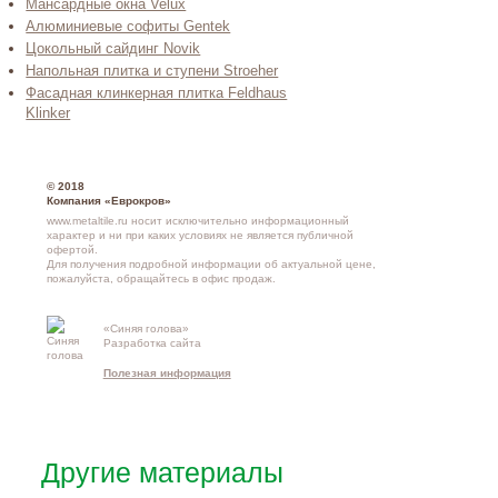
Мансардные окна Velux
Алюминиевые софиты Gentek
Цокольный сайдинг Novik
Напольная плитка и ступени Stroeher
Фасадная клинкерная плитка Feldhaus
Klinker
© 2018
Компания «Еврокров»
www.metaltile.ru носит исключительно информационный
характер и ни при каких условиях не является публичной
офертой.
Для получения подробной информации об актуальной цене,
пожалуйста, обращайтесь в офис продаж.
«Синяя голова»
Контакты и
Разработка сайта
схема проезд
Полезная информация
Другие материалы