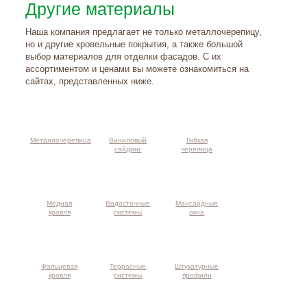
Другие материалы
Наша компания предлагает не только металлочерепицу,
но и другие кровельные покрытия, а также большой
выбор материалов для отделки фасадов. С их
ассортиментом и ценами вы можете ознакомиться на
сайтах, представленных ниже.
Металлочерепица
Виниловый
Гибкая
сайдинг
черепица
Медная
Водосточные
Мансардные
кровля
системы
окна
Фальцевая
Террасные
Штукатурные
кровля
системы
профили