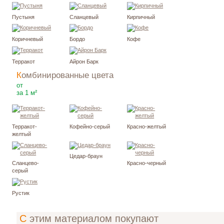
Пустыня
Сланцевый
Кирпичный
Коричневый
Бордо
Кофе
Терракот
Айрон Барк
Комбинированные цвета
1775
₽
от
за 1 м²
Терракот-
Кофейно-серый
Красно-желтый
желтый
Цедар-браун
Сланцево-
Красно-черный
серый
Рустик
С этим материалом покупают