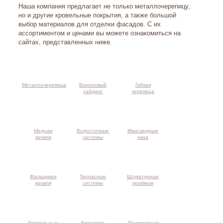
Наша компания предлагает не только металлочерепицу,
но и другие кровельные покрытия, а также большой
выбор материалов для отделки фасадов. С их
ассортиментом и ценами вы можете ознакомиться на
сайтах, представленных ниже.
Металлочерепица
Виниловый
Гибкая
сайдинг
черепица
Медная
Водосточные
Мансардные
кровля
системы
окна
Фальцевая
Террасные
Штукатурные
кровля
системы
профили
Кровельные
Керамика
Полимерная