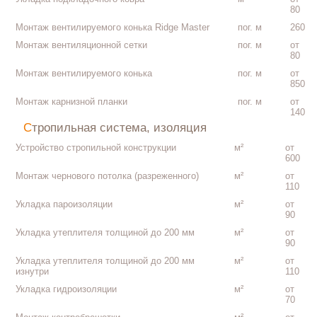
80
Монтаж вентилируемого конька Ridge Master
пог. м
260
Монтаж вентиляционной сетки
пог. м
от
80
Монтаж вентилируемого конька
пог. м
от
850
Монтаж карнизной планки
пог. м
от
140
Стропильная система, изоляция
Устройство стропильной конструкции
м²
от
600
Монтаж чернового потолка (разреженного)
м²
от
110
Укладка пароизоляции
м²
от
90
Укладка утеплителя толщиной до 200 мм
м²
от
90
Укладка утеплителя толщиной до 200 мм
м²
от
изнутри
110
Укладка гидроизоляции
м²
от
70