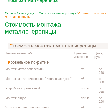
Композитная черепица
Главная
/
Наши услуги
/
Монтаж металлочерепицы
/
Стоимость монтажа
металлочерепицы
Стоимость монтажа
металлочерепицы
Стоимость монтажа металлочерепицы
Наименование работ
Единица
Цена,
измерения
руб.
Кровельное покрытие
Монтаж металлочерепицы
м²
от
240
Монтаж металлочерепицы "Испанская дюна"
м²
от
300
Устройство примыканий
пог. м
от
240
Монтаж ендов
пог. м
от
280
Укладка подкладочного ковра
м²
от