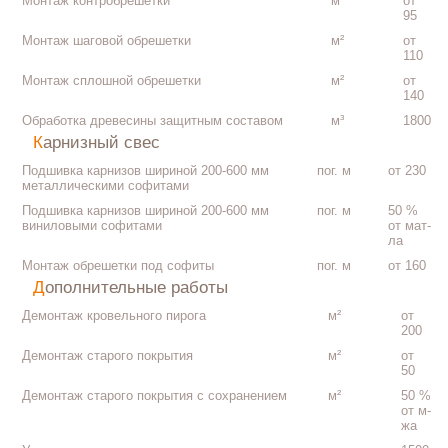
Монтаж контробрешетки
м²
от
95
Монтаж шаговой обрешетки
м²
от
110
Монтаж сплошной обрешетки
м²
от
140
Обработка древесины защитным составом
м³
1800
Карнизный свес
Подшивка карнизов шириной 200-600 мм
пог. м
от 230
металлическими софитами
Подшивка карнизов шириной 200-600 мм
пог. м
50 %
виниловыми софитами
от мат-
ла
Монтаж обрешетки под софиты
пог. м
от 160
Дополнительные работы
Демонтаж кровельного пирога
м²
от
200
Демонтаж старого покрытия
м²
от
50
Демонтаж старого покрытия с сохранением
м²
50 %
от м-
жа