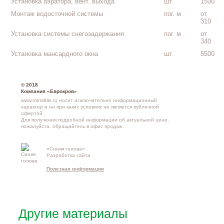
Установка аэратора, вент. выхода
шт.
1500
Монтаж водосточной системы
пог. м
от
310
Установка системы снегозадержания
пог. м
от
340
Установка мансардного окна
шт.
5500
© 2018
Компания «Еврокров»
www.metaltile.ru носит исключительно информационный
характер и ни при каких условиях не является публичной
офертой.
Для получения подробной информации об актуальной цене,
пожалуйста, обращайтесь в офис продаж.
«Синяя голова»
Контакты и
Разработка сайта
схема проезд
Полезная информация
Другие материалы